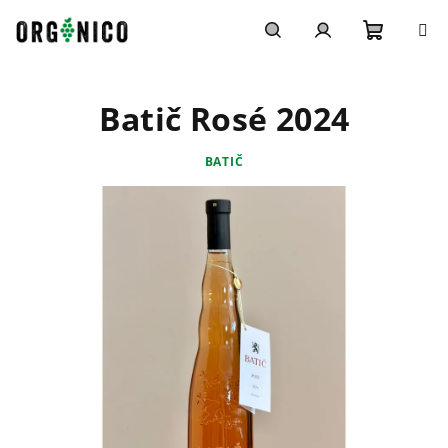
Přejít
na
obsah
Nákupn
Hledat
Přihlášení
Batič Rosé 2024
košík
BATIČ