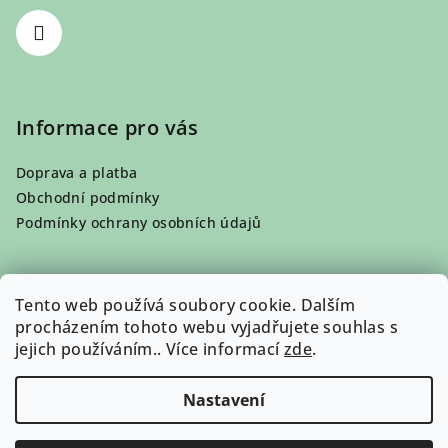
í
Informace pro vás
Doprava a platba
Obchodní podmínky
Podmínky ochrany osobních údajů
Tento web používá soubory cookie. Dalším
Přijímáme online platby
procházením tohoto webu vyjadřujete souhlas s
jejich používáním.. Více informací
zde
.
Nastavení
Copyright 2026
Organico
. Všechna práva vyhrazena.