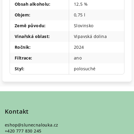
Obsah alkoholu
:
12,5 %
Objem
:
0,75 l
Země původu
:
Slovinsko
Vinařská oblast
:
Vipavská dolina
Ročník
:
2024
Filtrace
:
ano
Styl
:
polosuché
Z
á
p
Kontakt
a
eshop
@
slunecnalouka.cz
t
+420 777 830 245