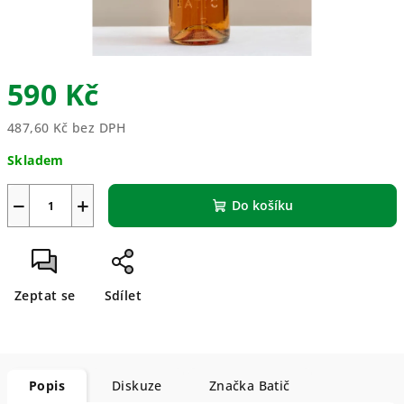
590 Kč
487,60 Kč bez DPH
Měrná
Skladem
cena:
−
+
Do košíku
Zeptat se
Sdílet
Popis
Diskuze
Značka
Batič