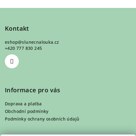
Z
á
p
Kontakt
a
eshop
@
slunecnalouka.cz
t
+420 777 830 245
í
Informace pro vás
Doprava a platba
Obchodní podmínky
Podmínky ochrany osobních údajů