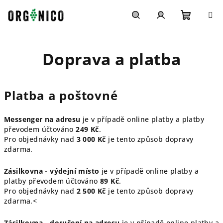
Přejít
na
obsah
Nákupn
Hledat
Přihlášení
Doprava a platba
košík
Platba a poštovné
Messenger na adresu
je v případě online platby a platby
převodem účtováno
249 Kč
.
Pro objednávky nad
3 000 Kč
je tento způsob dopravy
zdarma.
Zásilkovna - výdejní místo
je v případě online platby a
platby převodem účtováno
89 Kč
.
Pro objednávky nad
2 500 Kč
je tento způsob dopravy
zdarma.<
Zásilkovna - doručení na adresu
je v případě online platby a