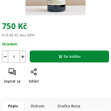
750 Kč
619,83 Kč bez DPH
Měrná
Skladem
cena:
−
+
Do košíku
Zeptat se
Sdílet
Popis
Diskuze
Značka
Burja