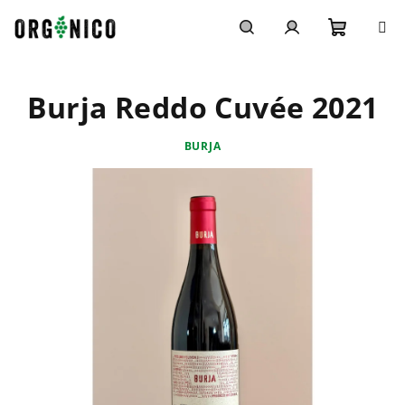
Přejít
na
obsah
Nákupn
Hledat
Přihlášení
Burja Reddo Cuvée 2021
košík
BURJA