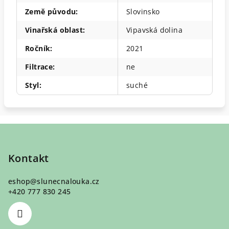
Země původu
:
Slovinsko
Vinařská oblast
:
Vipavská dolina
Ročník
:
2021
Filtrace
:
ne
Styl
:
suché
Z
á
p
Kontakt
a
eshop
@
slunecnalouka.cz
t
+420 777 830 245
í