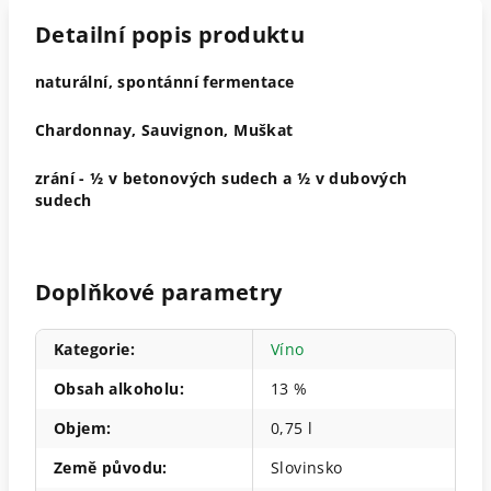
Detailní popis produktu
naturální, spontánní fermentace
Chardonnay, Sauvignon, Muškat
zrání -
½ v betonových sudech a
½ v dubových
sudech
Doplňkové parametry
Kategorie
:
Víno
Obsah alkoholu
:
13 %
Objem
:
0,75 l
Země původu
:
Slovinsko