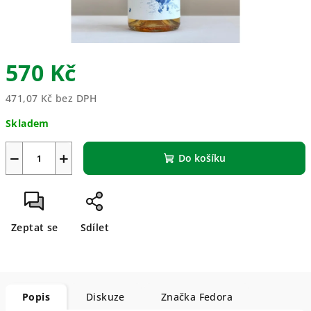
570 Kč
471,07 Kč bez DPH
Měrná
Skladem
cena:
−
+
Do košíku
Zeptat se
Sdílet
Popis
Diskuze
Značka
Fedora