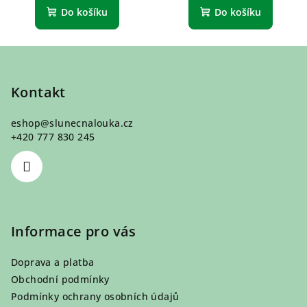
Do košíku
Do košíku
Z
á
p
Kontakt
a
eshop
@
slunecnalouka.cz
t
+420 777 830 245
í
Informace pro vás
Doprava a platba
Obchodní podmínky
Podmínky ochrany osobních údajů