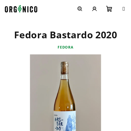
Přejít
na
obsah
Nákupn
Hledat
Přihlášení
Fedora Bastardo 2020
košík
FEDORA